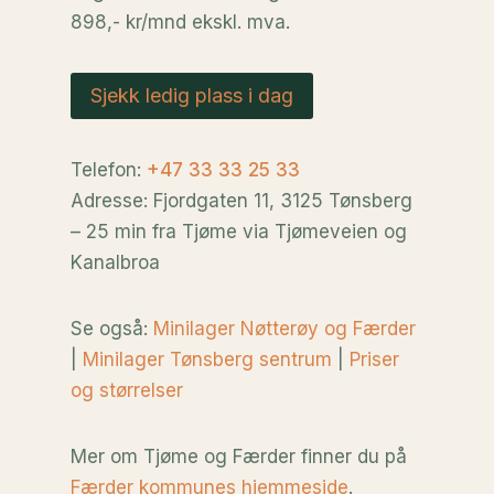
898,- kr/mnd ekskl. mva.
Sjekk ledig plass i dag
Telefon:
+47 33 33 25 33
Adresse: Fjordgaten 11, 3125 Tønsberg
– 25 min fra Tjøme via Tjømeveien og
Kanalbroa
Se også:
Minilager Nøtterøy og Færder
|
Minilager Tønsberg sentrum
|
Priser
og størrelser
Mer om Tjøme og Færder finner du på
Færder kommunes hjemmeside
.