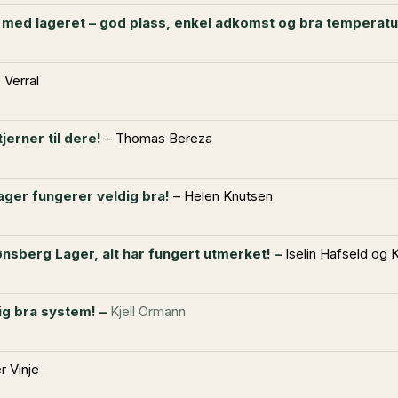
 med lageret – god plass, enkel adkomst og bra temperatu
 Verral
jerner til dere!
– Thomas Bereza
ger fungerer veldig bra!
– Helen Knutsen
ønsberg Lager, alt
har fungert utmerket! –
Iselin Hafseld og 
dig bra system! –
Kjell Ormann
r Vinje