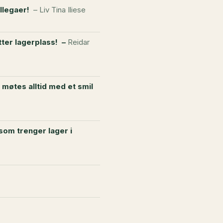
ollegaer!
– Liv Tina
Iliese
tter lagerplass!
–
Reidar
 møtes alltid med et smil
som trenger lager i