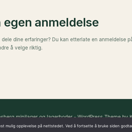
in egen anmeldelse
l dele dine erfaringer? Du kan etterlate en anmeldelse 
dre å velge riktig.
sberg minilager og lagerboder - WordPress Theme by
est mulig opplevelse på nettstedet. Ved å fortsette å bruke siden godta