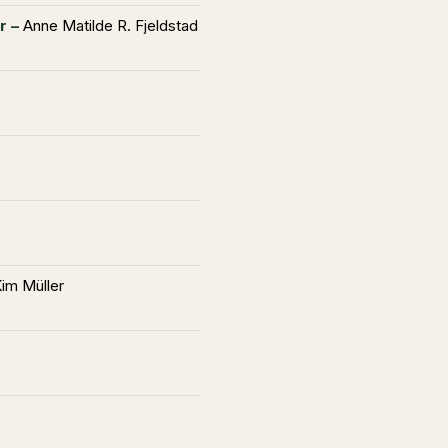
r –
Anne Matilde R. Fjeldstad
Kim Müller