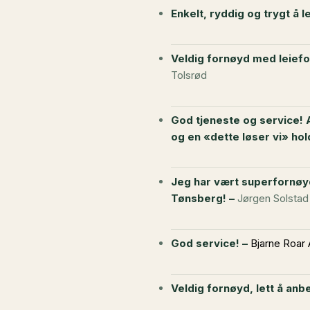
Enkelt, ryddig og trygt å 
V
eldig fornøyd med leiefo
Tolsrød
God tjeneste og service! A
og en «dette løser vi» hol
Jeg har vært superfornøyd 
Tønsberg! –
Jørgen Solstad
God service! –
Bjarne Roar
Veldig fornøyd, lett å anb