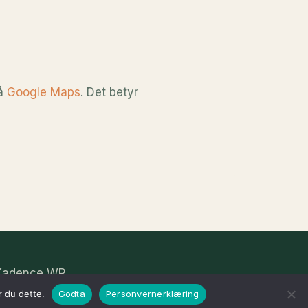
på
Google Maps
. Det betyr
Kadence WP
r du dette.
Godta
Personvernerklæring