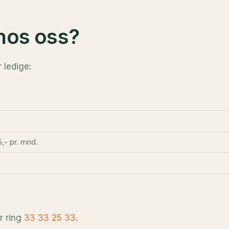
 hos oss?
r ledige:
,- pr. mnd.
r ring
33 33 25 33
.