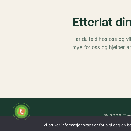
Etterlat d
Har du leid hos oss og vi
mye for oss og hjelper an
© 2026 Tøn
Vi bruker informasjonskapsler for å gi deg en b