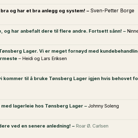
Sven-Petter Borge
bra og har et bra anlegg og system! –
 og har anbefalt dere til flere
andre. Fortsett sånn! –
Ninne
s Tønsberg Lager. Vi er meget
fornøyd med kundebehandling
armeste
– Heidi og Lars Eriksen
 vi kommer til å bruke Tønsberg Lager igjen hvis behovet f
d med lagerleie hos Tønsberg Lager –
Johnny Soleng
 dere ved en senere anledning! –
Roar Ø. Carlsen